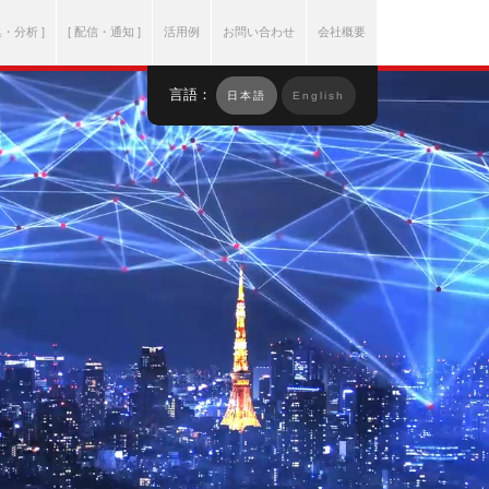
集・分析 ]
[ 配信・通知 ]
活用例
お問い合わせ
会社概要
言語：
日本語
English