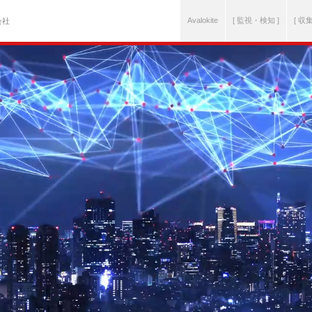
Avalokite
[ 監視・検知 ]
[ 収
会社