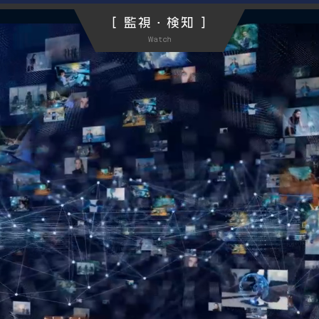
[ 監視・検知 ]
Watch